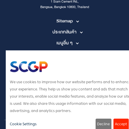
1 Siam Cement Rd.,
Bangsue, Bangkok 10800, Thailand
Sitemap
ประเภทสินค้า
เมนูอื่น ๆ
Contact Channel
tpccs@scg.com
+662 586 5555
We use cookies to improve how our website performs and to enhanc
your experience. They help us show you content and ads that match
your interests, enable social media features, and analyze how our sit
is used. We also share this usage information with our social media,
advertising, and analytics partners.
Cookie Settings
Decline
Accept
© Copyright 2023 FEST by SCG Packaging Co. Ltd. All Right Reserved. ·