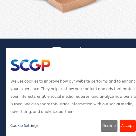
We use cookies to improve how our website performs and to enhanc
your experience. They help us show you content and ads that match
Thai Paper. Co.,Ltd.
your interests, enable social media features, and analyze how our sit
1 Siam Cement Rd.,
is used. We also share this usage information with our social media,
Bangsue, Bangkok 10800, Thailand
advertising, and analytics partners.
Sitemap
Cookie Settings
Decline
Accept
ประเภทสินค้า