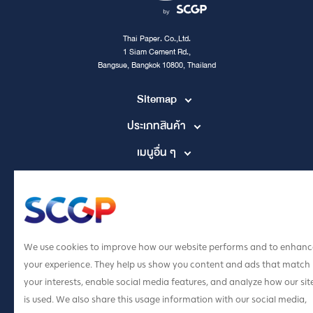
Thai Paper. Co.,Ltd.
1 Siam Cement Rd.,
Bangsue, Bangkok 10800, Thailand
Sitemap
ประเภทสินค้า
เมนูอื่น ๆ
Contact Channel
tpccs@scg.com
+662 586 5555
We use cookies to improve how our website performs and to enhanc
your experience. They help us show you content and ads that match
your interests, enable social media features, and analyze how our sit
is used. We also share this usage information with our social media,