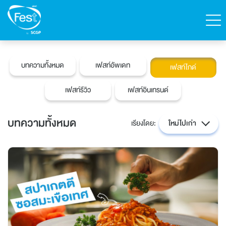
ค้นหา
บทความทั้งหมด
เฟสท์อัพเดท
เฟสท์ไกด์
ติดต่อเฟสท์
สั่งซื้อสินค้า
เฟสท์รีวิว
เฟสท์อินเทรนด์
English
บทความทั้งหมด
เรียงโดย:
ใหม่ไปเก่า
หน้าแรก
สินค้าทั้งหมด
แคตตาล็อก
เกี่ยวกับเฟสท์