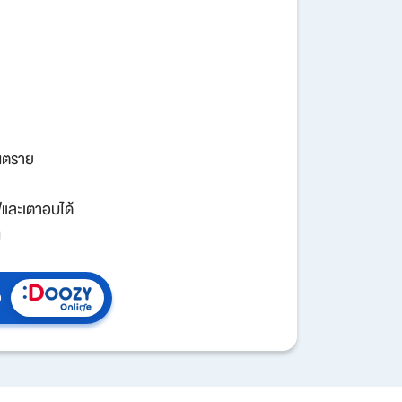
นตราย
ฟและเตาอบได้
น
อ