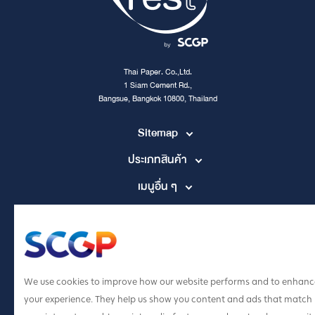
Thai Paper. Co.,Ltd.
1 Siam Cement Rd.,
Bangsue, Bangkok 10800, Thailand
Sitemap
ประเภทสินค้า
เมนูอื่น ๆ
Contact Channel
tpccs@scg.com
+662 586 5555
We use cookies to improve how our website performs and to enhanc
your experience. They help us show you content and ads that match