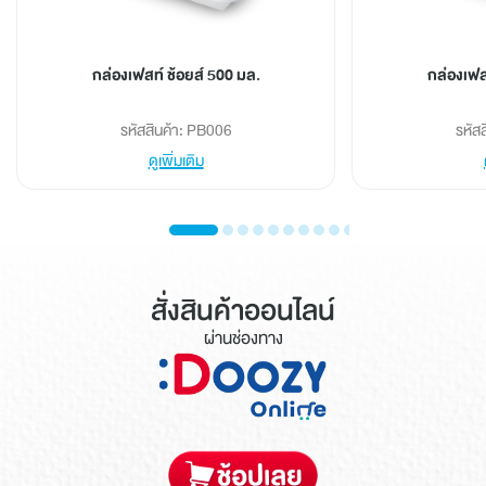
กล่องเฟสท์ ช้อยส์ 500 มล.
กล่องเฟส
รหัสสินค้า: PB006
รหัส
ดูเพิ่มเติม
สั่งสินค้าออนไลน์
ผ่านช่องทาง