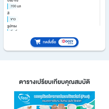
ปริมาณ
700 มล
สี
ขาว
รูปทรง
สี่เหลี่ยม
วัสดุ
กดสั่งซื้อ
เยื่อธรรมชาติ
รายละเอียดสินค้า
- จำนวนชิ้น/แพ็ค : 50 ชิ้น
- จำนวนชิ้น/ลัง : 200 ชิ้น
- ผลิตจากเยื่อธรรมชาติ เคลือบฟิล์มเพิ่มความแข็งแรง
- สะอาด ปลอดภัย สัมผัสอาหารได้โดยตรง
ตารางเปรียบเทียบคุณสมบัติ
- หลังใช้แล้ว สามารถลอกฟิล์มพลาสติกออกจากกล่องได้ พลาสติก
นำไปรีไซเคิลได้ กล่องย่อยสลายภายใน 60 วัน
- ใช้อุ่นในไมโครเวฟได้
- เหมาะสำหรับการจัดส่งแบบเดลิเวอรี่