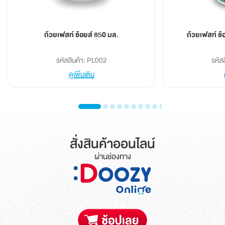
ถ้วยเฟสท์ ช้อยส์ 850 มล.
ถ้วยเฟสท์ ช้
รหัสสินค้า: PL002
รหัส
ดูเพิ่มเติม
สั่งสินค้าออนไลน์
ผ่านช่องทาง