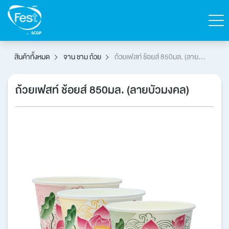
ค้นหา
สินค้าทั้งหมด
จาน ชาม ถ้วย
ถ้วยเฟสท์ ช้อยส์ 850มล. (ลายบัว
มงคล)
ติดต่อเฟสท์
สั่งซื้อสินค้า
ถ้วยเฟสท์ ช้อยส์ 850มล. (ลายบัวมงคล)
English
หน้าแรก
สินค้าทั้งหมด
แคตตาล็อก
เกี่ยวกับเฟสท์