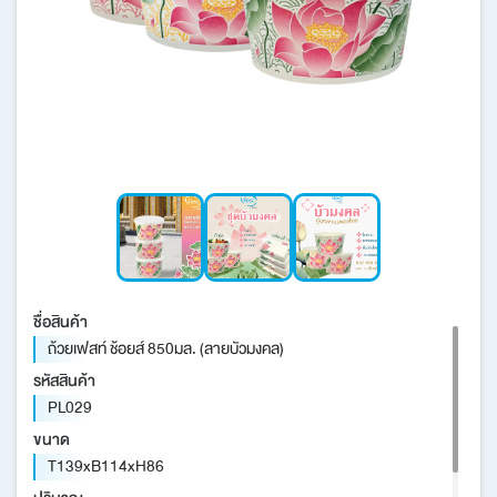
บทความ/ข่าวสาร
นวัตกรรมเพื่อความยั่งยืน
เครือข่ายต่างประเทศ
ชื่อสินค้า
ถ้วยเฟสท์ ช้อยส์ 850มล. (ลายบัวมงคล)
รหัสสินค้า
PL029
ขนาด
T139xB114xH86