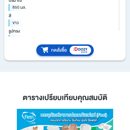
ปริมาณ
850 มล.
สี
ขาว
รูปทรง
กลม
วัสดุ
กดสั่งซื้อ
กระดาษสำหรับสัมผัสอาหาร
รายละเอียดสินค้า
- จำนวนชิ้น/แพ็ค : 50 ชิ้น
- จำนวนชิ้น/ลัง : 500 ชิ้น
- ผลิตจากกระดาษสำหรับสัมผัสอาหาร เคลือบพลาสติกสำหรับ
สัมผัสอาหาร
ตารางเปรียบเทียบคุณสมบัติ
- สะอาด ปลอดภัย สัมผัสอาหารได้โดยตรง
- ทนร้อน ทนน้ำมัน ไม่ละลาย
- บรรจุอาหารร้อนได้ 100 C
- รีไซเคิลได้