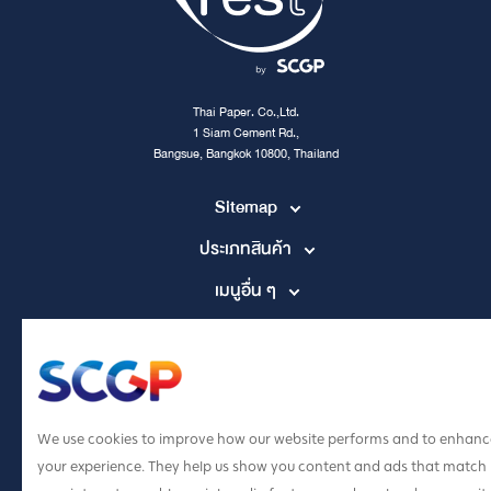
Thai Paper. Co.,Ltd.
1 Siam Cement Rd.,
Bangsue, Bangkok 10800, Thailand
Sitemap
ประเภทสินค้า
เมนูอื่น ๆ
Contact Channel
tpccs@scg.com
+662 586 5555
We use cookies to improve how our website performs and to enhanc
your experience. They help us show you content and ads that match