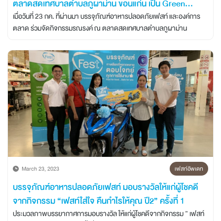
ตลาดสดเทศบาลตำบลภูผาม่าน ขอนแก่น เป็น Green
Market
เมื่อวันที่ 23 กค. ที่ผ่านมา บรรจุภัณฑ์อาหารปลอดภัยเฟสท์ และองค์การ
ตลาด ร่วมจัดกิจกรรมรณรงค์ ณ ตลาดสดเทศบาลตำบลภูผาม่าน
March 23, 2023
เฟสท์อัพเดท
บรรจุภัณฑ์อาหารปลอดภัยเฟสท์ มอบรางวัลให้แก่ผู้โชคดี
จากกิจกรรม “เฟสท์ใส่ใจ คืนกำไรให้คุณ ปี2” ครั้งที่ 1
ประมวลภาพบรรยากาศการมอบรางวัล ให้แก่ผู้โชคดีจากกิจกรรม ” เฟสท์