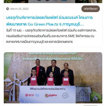
March 23, 2023
เฟสท์อัพเดท
บรรจุภัณฑ์อาหารปลอดภัยเฟสท์ ร่วมรณรงค์ โครงการ
พัฒนาตลาด Go Green Plus ณ จ.กาญจนบุรี
และจ.สิงห์บุรี
วันที่ 10 เมย. – บรรจุภัณฑ์อาหารปลอดภัยเฟสท์ ร่วมกับ องค์การตลาด,
กรมส่งเสริมการปกครองส่วนท้องถิ่น และธนาคาร SME จัดกิจกรรม ณ
ตลาดเทศบาลเมืองกาญจนบุรี และตลาดนัดเกษตรกร