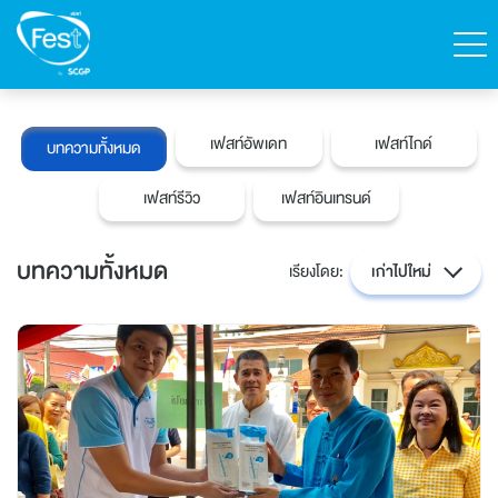
ค้นหา
เฟสท์อัพเดท
เฟสท์ไกด์
บทความทั้งหมด
ติดต่อเฟสท์
สั่งซื้อสินค้า
เฟสท์รีวิว
เฟสท์อินเทรนด์
English
บทความทั้งหมด
เรียงโดย:
เก่าไปใหม่
หน้าแรก
สินค้าทั้งหมด
แคตตาล็อก
เกี่ยวกับเฟสท์