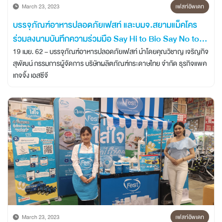
March 23, 2023
เฟสท์อัพเดท
บรรจุภัณฑ์อาหารปลอดภัยเฟสท์ และบมจ.สยามแม็คโคร
ร่วมลงนามบันทึกความร่วมมือ Say Hi to Bio Say No to
Foam
19 เมย. 62 – บรรจุภัณฑ์อาหารปลอดภัยเฟสท์ นำโดยคุณวิชาญ เจริญกิจ
สุพัฒน์ กรรมการผู้จัดการ บริษัทผลิตภัณฑ์กระดาษไทย จำกัด ธุรกิจแพค
เกจจิ้ง เอสซีจี
March 23, 2023
เฟสท์อัพเดท