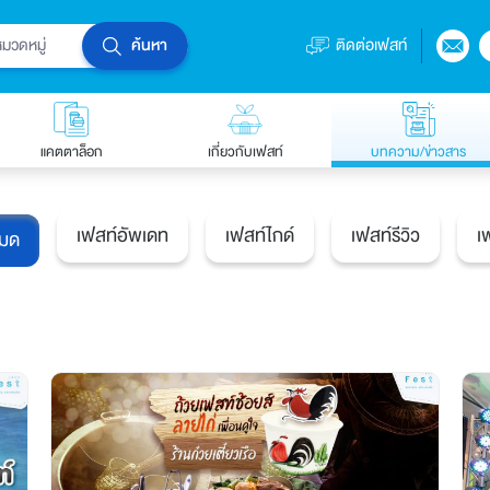
ค้นหา
ติดต่อเฟสท์
แคตตาล็อก
เกี่ยวกับเฟสท์
บทความ/ข่าวสาร
เฟสท์อัพเดท
เฟสท์ไกด์
เฟสท์รีวิว
เ
หมด