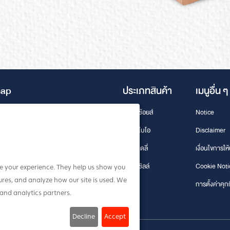
map
ประเภทสินค้า
เมนูอื่น ๆ
บทความ/ข่าวสาร
เฟสท์ ช้อยส์
Notice
งหมด
นวัตกรรมเพื่อความ
เฟสท์ ไบโอ
Disclaimer
ยั่งยืน
อก
เฟสท์ เดลี่
เงื่อนไขการให
International
เฟสท์
เฟสท์ ชิลล์
Cookie Noti
 your experience. They help us show you
res, and analyze how our site is used. We
การตั้งค่าคุกก
 and analytics partners.
Decline
Accept