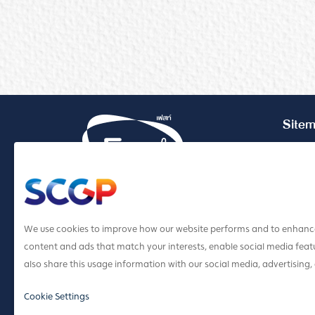
Site
หน้าแรก
สินค้าทั้
แคตตาล็
Thai Paper. Co.,Ltd.
เกี่ยวกับ
We use cookies to improve how our website performs and to enhance
1 Siam Cement Rd.,
content and ads that match your interests, enable social media featu
Bangsue, Bangkok 10800, Thailand
also share this usage information with our social media, advertising,
Cookie Settings