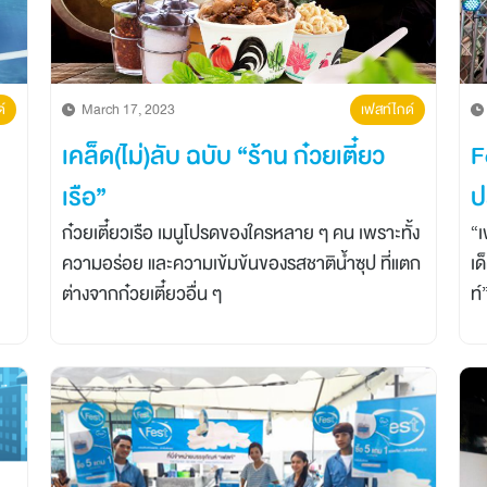
์
March 17, 2023
เฟสท์ไกด์
เคล็ด(ไม่)ลับ ฉบับ “ร้าน ก๋วยเตี๋ยว
F
เรือ”
ป
ก๋วยเตี๋ยวเรือ เมนูโปรดของใครหลาย ๆ คน เพราะทั้ง
“เ
ความอร่อย และความเข้มข้นของรสชาติน้ำซุป ที่แตก
เด
ต่างจากก๋วยเตี๋ยวอื่น ๆ
ท์
เล
ดี