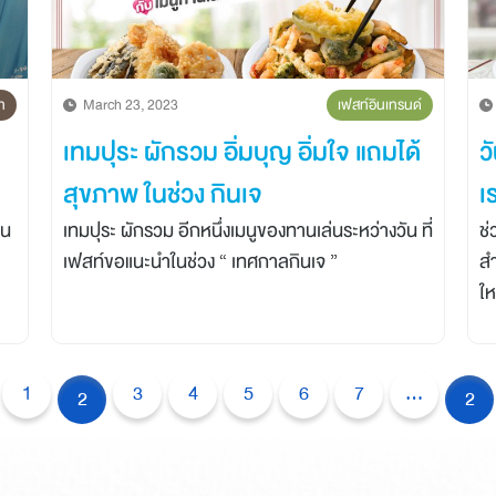
ท
March 23, 2023
เฟสท์อินเทรนด์
เทมปุระ ผักรวม อิ่มบุญ อิ่มใจ แถมได้
ว
สุขภาพ ในช่วง กินเจ
เ
เทมปุระ ผักรวม อีกหนึ่งเมนูของทานเล่นระหว่างวัน ที่
ช่
เฟสท์ขอแนะนำในช่วง “ เทศกาลกินเจ ”
สำ
ให
มี
1
3
4
5
6
7
...
2
2