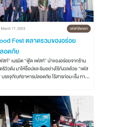
March 17, 2023
เฟสท์อัพเดท
ood Fest ตลาดรวมของอร่อย
ลอดภัย
ฟสท์” เนรมิต “ฟู้ด เฟสท์” นำของอร่อยจากร้าน
็ดรีวิวดัง มาให้ช็อปและชิมอย่างไร้กังวลด้วย “เฟส
” บรรจุภัณฑ์อาหารปลอดภัย ไร้สารก่อมะเร็ง ทาง
ือกใหม่เพื่อการบริโภคอย่างปลอดภัยและมีสุขภาพ
อย่างยั่งยืน