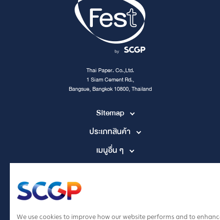
Thai Paper. Co.,Ltd.
1 Siam Cement Rd.,
Bangsue, Bangkok 10800, Thailand
Sitemap
ประเภทสินค้า
เมนูอื่น ๆ
Contact Channel
tpccs@scg.com
+662 586 5555
We use cookies to improve how our website performs and to enhanc