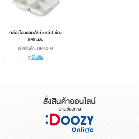
กล่องไฮบริดเฟสท์ ชิลล์ 4 ช่อง
995 มล.
รหัสสินค้า: HML004
ดูเพิ่มเติม
สั่งสินค้าออนไลน์
ผ่านช่องทาง