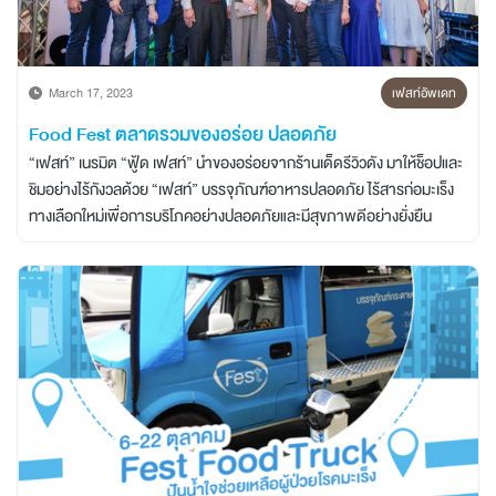
บทความ/ข่าวสาร
March 17, 2023
เฟสท์อัพเดท
นวัตกรรมเพื่อความยั่งยืน
Food Fest ตลาดรวมของอร่อย ปลอดภัย
“เฟสท์” เนรมิต “ฟู้ด เฟสท์” นำของอร่อยจากร้านเด็ดรีวิวดัง มาให้ช็อปและ
เครือข่ายต่างประเทศ
ชิมอย่างไร้กังวลด้วย “เฟสท์” บรรจุภัณฑ์อาหารปลอดภัย ไร้สารก่อมะเร็ง
ทางเลือกใหม่เพื่อการบริโภคอย่างปลอดภัยและมีสุขภาพดีอย่างยั่งยืน