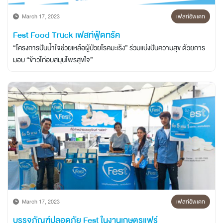
March 17, 2023
เฟสท์อัพเดท
Fest Food Truck เฟสท์ฟู้ดทรัค
“โครงการปันน้ำใจช่วยเหลือผู้ป่วยโรคมะเร็ง” ร่วมแบ่งปันความสุข ด้วยการ
มอบ “ข้าวไก่อบสมุนไพรสุขใจ”
March 17, 2023
เฟสท์อัพเดท
บรรจุภัณฑ์ปลอดภัย Fest ในงานเกษตรแฟร์