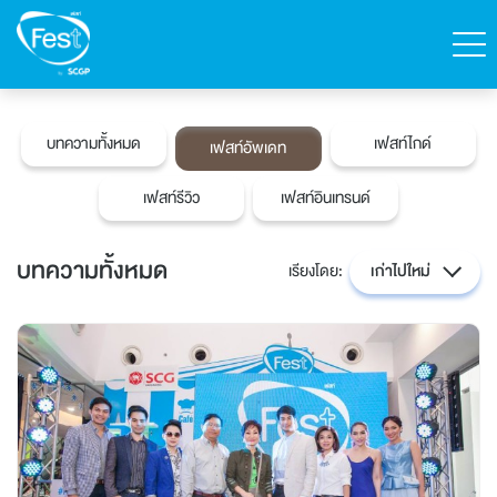
ค้นหา
บทความทั้งหมด
เฟสท์ไกด์
เฟสท์อัพเดท
ติดต่อเฟสท์
สั่งซื้อสินค้า
เฟสท์รีวิว
เฟสท์อินเทรนด์
English
บทความทั้งหมด
เรียงโดย:
เก่าไปใหม่
หน้าแรก
สินค้าทั้งหมด
แคตตาล็อก
เกี่ยวกับเฟสท์